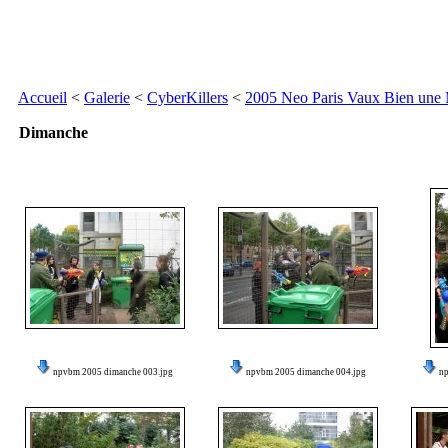
Accueil
<
Galerie
<
CyberKillers
<
2005 Neo Paris Vaux Bien une
Dimanche
npvbm 2005 dimanche 003.jpg
npvbm 2005 dimanche 004.jpg
n