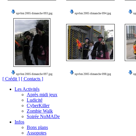
npvbm 2005 dimanche 093.jpg
npvbm 2005 dimanche 094.jpg
n
npvbm 2005 dimanche 097.jpg
npvbm 2005 dimanche 098.jpg
n
[ Crédit ]
[ Contacts ]
Les Activités
Après midi jeux
Ludicité
CyberKiller
Zombie Walk
Soirée NoMADe
Infos
Bons plans
Assopotes