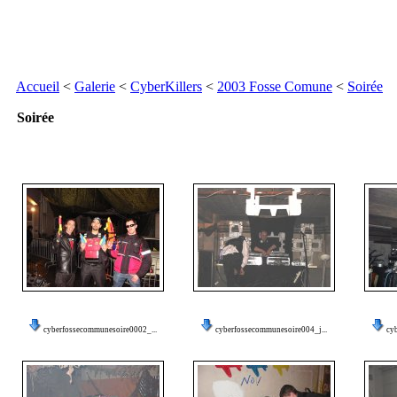
Accueil
<
Galerie
<
CyberKillers
<
2003 Fosse Comune
<
Soirée
Soirée
cyberfossecommunesoire0002_...
cyberfossecommunesoire004_j...
cy