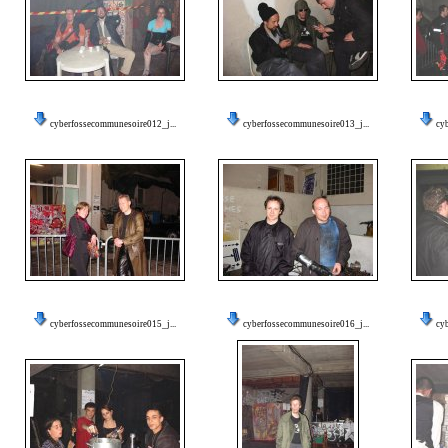
cyberfossecommunesoire012_j...
cyberfossecommunesoire013_j...
cy
cyberfossecommunesoire015_j...
cyberfossecommunesoire016_j...
cy