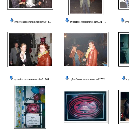
cyberfossecommunesoire020_j...
cyberfossecommunesoire021_j...
cy
cyberfossecommunesoire01701...
cyberfossecommunesoire01702...
cy