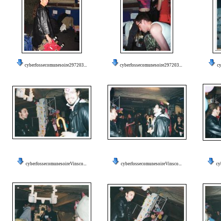
cyberfossecomunesoire297203...
cyberfossecomunesoire297203...
cy
cyberfossecomunesoireVinsco...
cyberfossecomunesoireVinsco...
cy