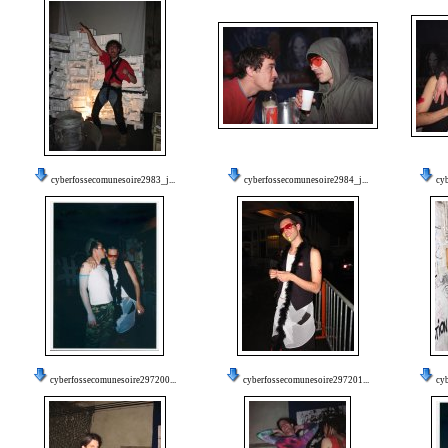
cyberfossecomunesoire2983_j...
cyberfossecomunesoire2984_j...
cy
cyberfossecomunesoire297200...
cyberfossecomunesoire297201...
cy