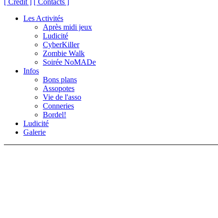
[ Crédit ]
[ Contacts ]
Les Activités
Après midi jeux
Ludicité
CyberKiller
Zombie Walk
Soirée NoMADe
Infos
Bons plans
Assopotes
Vie de l'asso
Conneries
Bordel!
Ludicité
Galerie