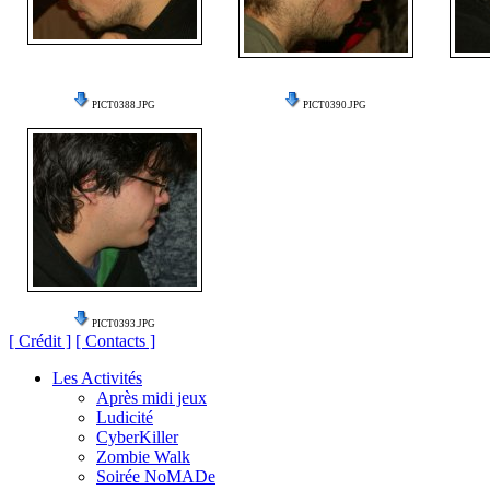
PICT0388.JPG
PICT0390.JPG
PICT0393.JPG
[ Crédit ]
[ Contacts ]
Les Activités
Après midi jeux
Ludicité
CyberKiller
Zombie Walk
Soirée NoMADe