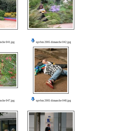
nche 041.jpg
npvbm 2005 dimanche 042.jpg
nche 047.jpg
npvbm 2005 dimanche 048.jpg