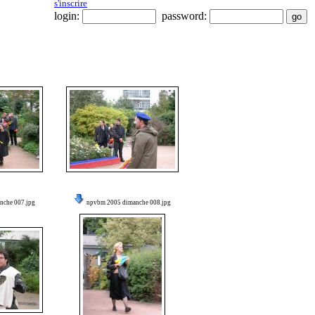
s'inscrire
login:
password:
nche 007.jpg
npvbm 2005 dimanche 008.jpg