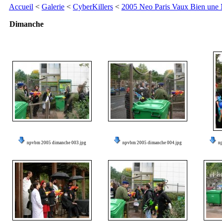
Accueil
<
Galerie
<
CyberKillers
<
2005 Neo Paris Vaux Bien une
Dimanche
npvbm 2005 dimanche 003.jpg
npvbm 2005 dimanche 004.jpg
n