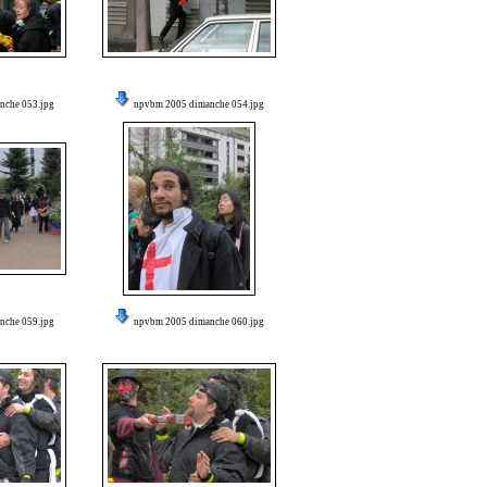
nche 053.jpg
npvbm 2005 dimanche 054.jpg
nche 059.jpg
npvbm 2005 dimanche 060.jpg