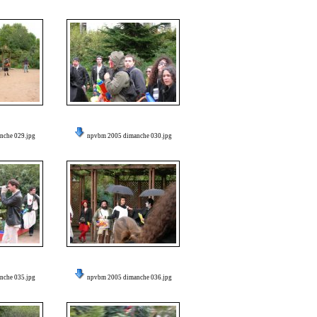
nche 029.jpg
npvbm 2005 dimanche 030.jpg
nche 035.jpg
npvbm 2005 dimanche 036.jpg