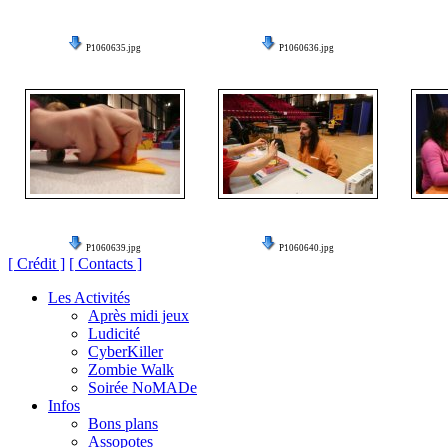
P1060635.jpg
P1060636.jpg
P1060639.jpg
P1060640.jpg
[ Crédit ]
[ Contacts ]
Les Activités
Après midi jeux
Ludicité
CyberKiller
Zombie Walk
Soirée NoMADe
Infos
Bons plans
Assopotes