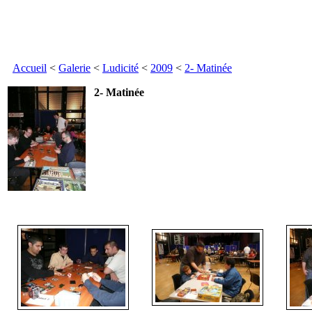
Accueil
<
Galerie
<
Ludicité
<
2009
<
2- Matinée
2- Matinée