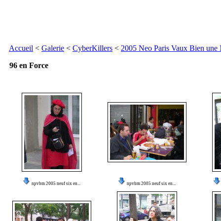
Accueil
<
Galerie
<
CyberKillers
<
2005 Neo Paris Vaux Bien une
96 en Force
npvbm 2005 neuf six en...
npvbm 2005 neuf six en...