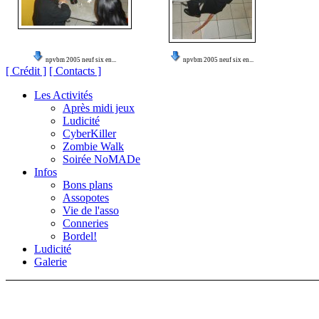
npvbm 2005 neuf six en...
npvbm 2005 neuf six en...
[ Crédit ]
[ Contacts ]
Les Activités
Après midi jeux
Ludicité
CyberKiller
Zombie Walk
Soirée NoMADe
Infos
Bons plans
Assopotes
Vie de l'asso
Conneries
Bordel!
Ludicité
Galerie