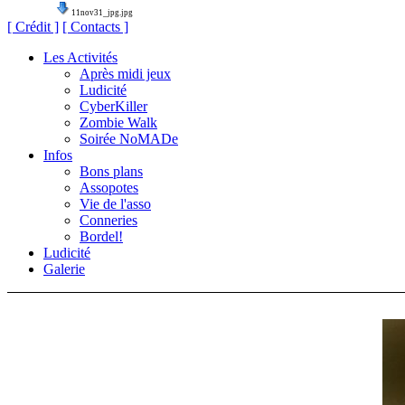
11nov31_jpg.jpg
[ Crédit ]
[ Contacts ]
Les Activités
Après midi jeux
Ludicité
CyberKiller
Zombie Walk
Soirée NoMADe
Infos
Bons plans
Assopotes
Vie de l'asso
Conneries
Bordel!
Ludicité
Galerie