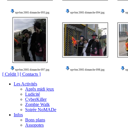
npvbm 2005 dimanche 093.jpg
npvbm 2005 dimanche 094.jpg
n
npvbm 2005 dimanche 097.jpg
npvbm 2005 dimanche 098.jpg
n
[ Crédit ]
[ Contacts ]
Les Activités
Après midi jeux
Ludicité
CyberKiller
Zombie Walk
Soirée NoMADe
Infos
Bons plans
Assopotes