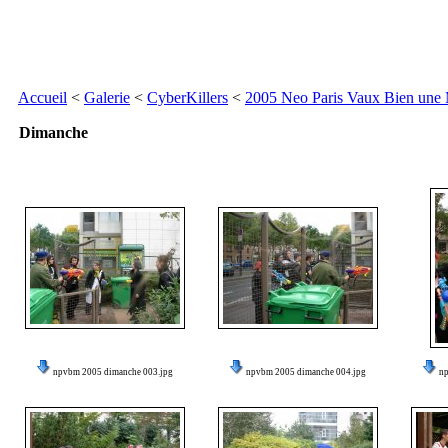
Accueil
<
Galerie
<
CyberKillers
<
2005 Neo Paris Vaux Bien une
Dimanche
npvbm 2005 dimanche 003.jpg
npvbm 2005 dimanche 004.jpg
n