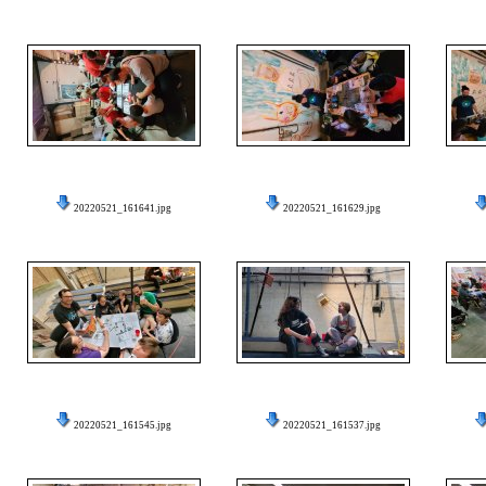
20220521_161641.jpg
20220521_161629.jpg
20220521_161545.jpg
20220521_161537.jpg