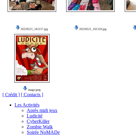
20220521_161217.jpg
20220521_161159.jpg
image.jpeg
[ Crédit ]
[ Contacts ]
Les Activités
Après midi jeux
Ludicité
CyberKiller
Zombie Walk
Soirée NoMADe