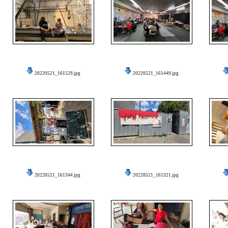
20220521_161529.jpg
20220521_161449.jpg
20220521_161344.jpg
20220521_161321.jpg