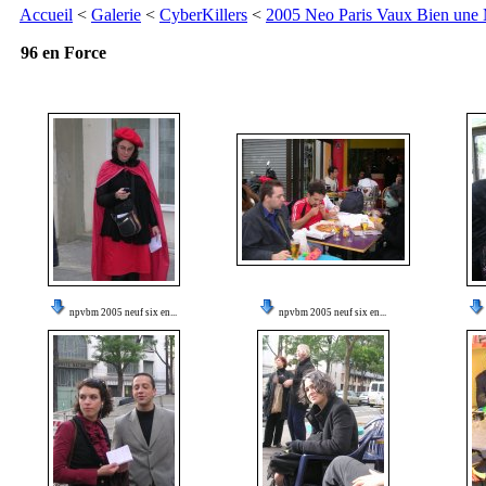
Accueil
<
Galerie
<
CyberKillers
<
2005 Neo Paris Vaux Bien une
96 en Force
npvbm 2005 neuf six en...
npvbm 2005 neuf six en...