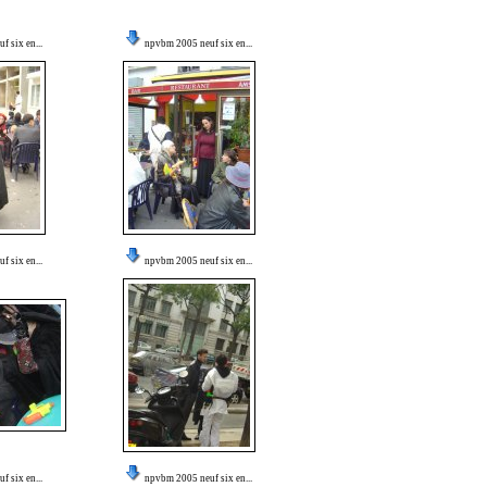
 six en...
npvbm 2005 neuf six en...
 six en...
npvbm 2005 neuf six en...
 six en...
npvbm 2005 neuf six en...