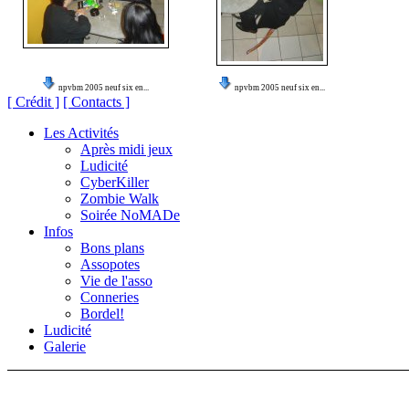
npvbm 2005 neuf six en...
npvbm 2005 neuf six en...
[ Crédit ]
[ Contacts ]
Les Activités
Après midi jeux
Ludicité
CyberKiller
Zombie Walk
Soirée NoMADe
Infos
Bons plans
Assopotes
Vie de l'asso
Conneries
Bordel!
Ludicité
Galerie