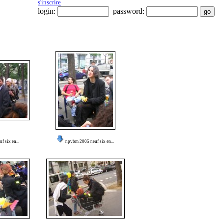
s'inscrire
login:
password:
 six en...
npvbm 2005 neuf six en...