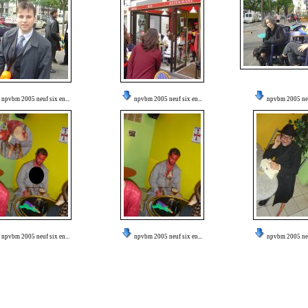
npvbm 2005 neuf six en...
npvbm 2005 neuf six en...
npvbm 2005 neuf
npvbm 2005 neuf six en...
npvbm 2005 neuf six en...
npvbm 2005 neuf