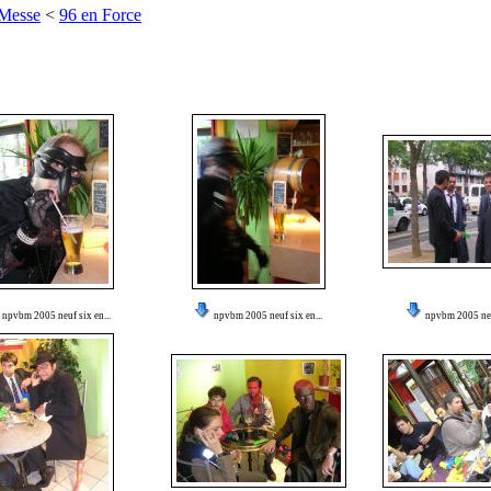
 Messe
<
96 en Force
npvbm 2005 neuf six en...
npvbm 2005 neuf six en...
npvbm 2005 neuf