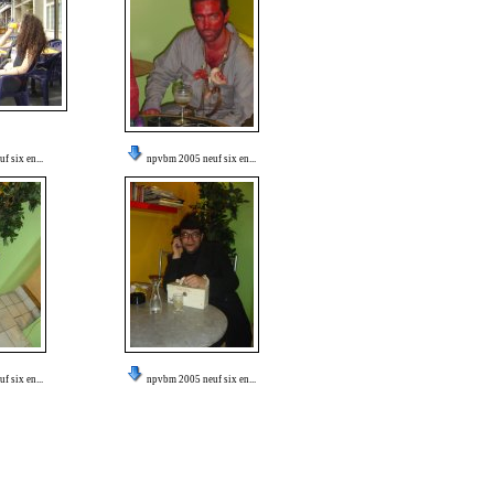
 six en...
npvbm 2005 neuf six en...
 six en...
npvbm 2005 neuf six en...