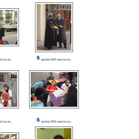
 six en...
npvbm 2005 neuf six en...
 six en...
npvbm 2005 neuf six en...