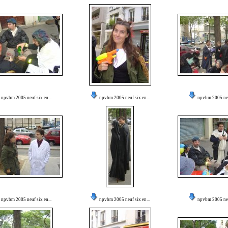
npvbm 2005 neuf six en...
npvbm 2005 neuf six en...
npvbm 2005 neuf
npvbm 2005 neuf six en...
npvbm 2005 neuf six en...
npvbm 2005 neuf