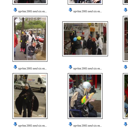
npvbm 2005 neuf six en...
npvbm 2005 neuf six en...
npvbm 2005 neuf six en...
npvbm 2005 neuf six en...
npvbm 2005 neuf six en...
npvbm 2005 neuf six en...