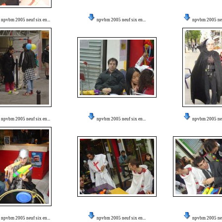
npvbm 2005 neuf six en...
npvbm 2005 neuf six en...
npvbm 2005 neuf
npvbm 2005 neuf six en...
npvbm 2005 neuf six en...
npvbm 2005 neuf
npvbm 2005 neuf six en...
npvbm 2005 neuf six en...
npvbm 2005 neuf