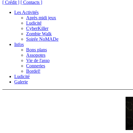
[ Crédit ]
[ Contacts ]
Les Activités
Après midi jeux
Ludicité
CyberKiller
Zombie Walk
Soirée NoMADe
Infos
Bons plans
Assopotes
Vie de l'asso
Conneries
Bordel!
Ludicité
Galerie