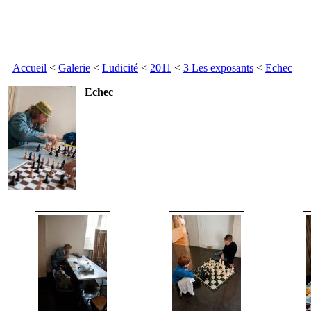
Accueil
<
Galerie
<
Ludicité
<
2011
<
3 Les exposants
<
Echec
Echec