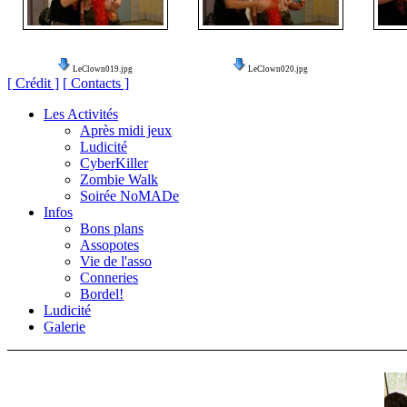
LeClown019.jpg
LeClown020.jpg
[ Crédit ]
[ Contacts ]
Les Activités
Après midi jeux
Ludicité
CyberKiller
Zombie Walk
Soirée NoMADe
Infos
Bons plans
Assopotes
Vie de l'asso
Conneries
Bordel!
Ludicité
Galerie