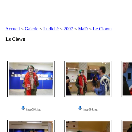
Accueil
<
Galerie
<
Ludicité
<
2007
<
MaD
<
Le Clown
Le Clown
imgp094.jpg
imgp096.jpg