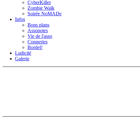
CyberKiller
Zombie Walk
Soirée NoMADe
Infos
Bons plans
Assopotes
Vie de l'asso
Conneries
Bordel!
Ludicité
Galerie