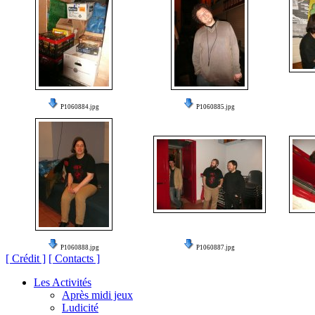
P1060884.jpg
P1060885.jpg
P1060888.jpg
P1060887.jpg
[ Crédit ]
[ Contacts ]
Les Activités
Après midi jeux
Ludicité