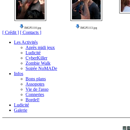
IMGP5110.jpg
IMGP5113.jpg
[ Crédit ]
[ Contacts ]
Les Activités
Après midi jeux
Ludicité
CyberKiller
Zombie Walk
Soirée NoMADe
Infos
Bons plans
Assopotes
Vie de l'asso
Conneries
Bordel!
Ludicité
Galerie