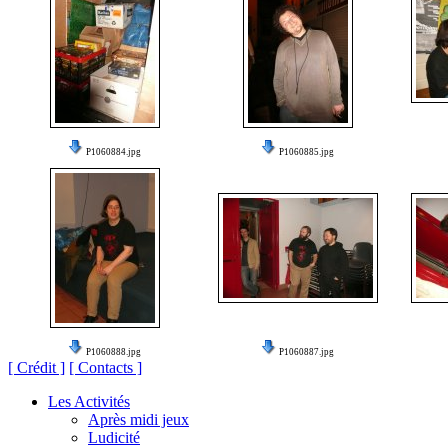
P1060884.jpg
P1060885.jpg
P1060888.jpg
P1060887.jpg
[ Crédit ]
[ Contacts ]
Les Activités
Après midi jeux
Ludicité