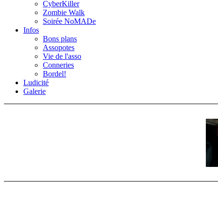
CyberKiller
Zombie Walk
Soirée NoMADe
Infos
Bons plans
Assopotes
Vie de l'asso
Conneries
Bordel!
Ludicité
Galerie