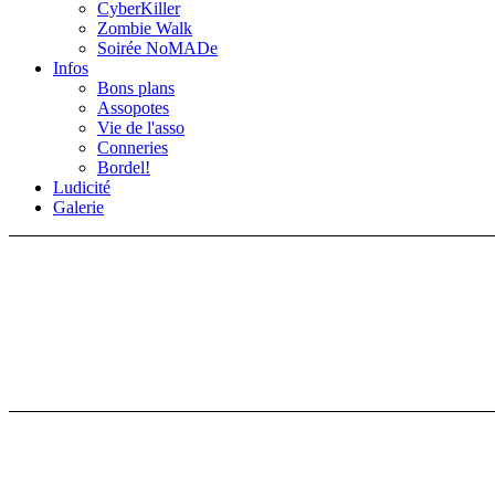
CyberKiller
Zombie Walk
Soirée NoMADe
Infos
Bons plans
Assopotes
Vie de l'asso
Conneries
Bordel!
Ludicité
Galerie