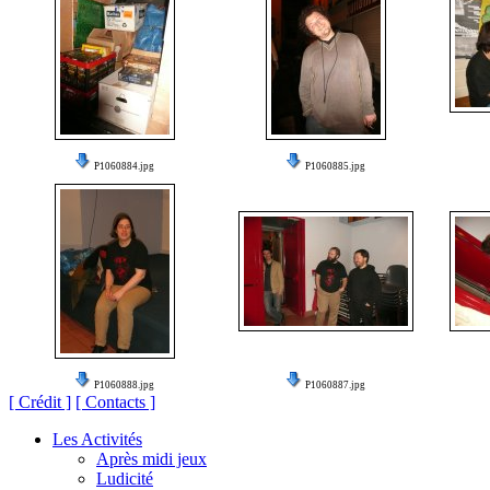
P1060884.jpg
P1060885.jpg
P1060888.jpg
P1060887.jpg
[ Crédit ]
[ Contacts ]
Les Activités
Après midi jeux
Ludicité