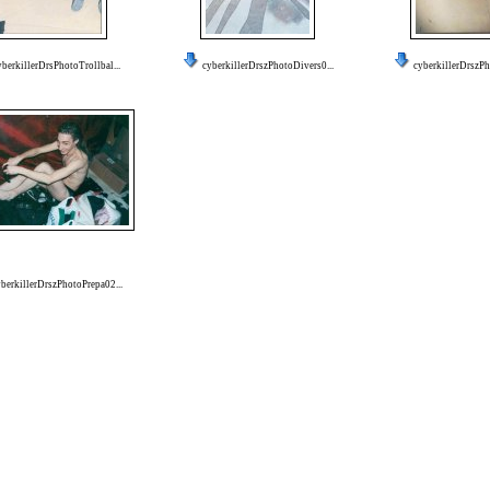
yberkillerDrsPhotoTrollbal...
cyberkillerDrszPhotoDivers0...
cyberkillerDrszPh
berkillerDrszPhotoPrepa02...