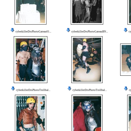
cyberkillerDrsPhotoGateau01...
cyberkillerDrsPhotoGateauBN...
cy
cyberkillerDrsPhotoTrollbal...
cyberkillerDrsPhotoTrollbal...
c