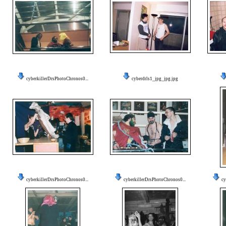
cyberkillerDrsPhotoChronos0...
cyberdrls1_jpg_jpg.jpg
cyberkillerDrsPhotoChronos0...
cyberkillerDrsPhotoChronos0...
cy