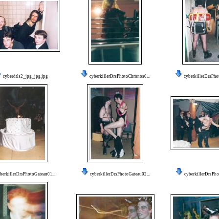
cyberdrls2_jpg_jpg.jpg
cyberkillerDrsPhotoChronos0...
cyberkillerDrsPho
berkillerDrsPhotoGateau01...
cyberkillerDrsPhotoGateau02...
cyberkillerDrsPho