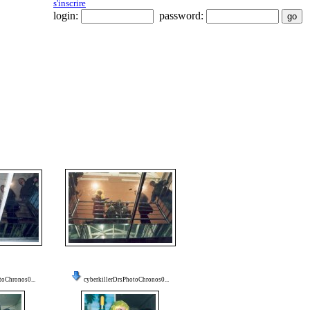
s'inscrire
login:
password:
toChronos0...
cyberkillerDrsPhotoChronos0...