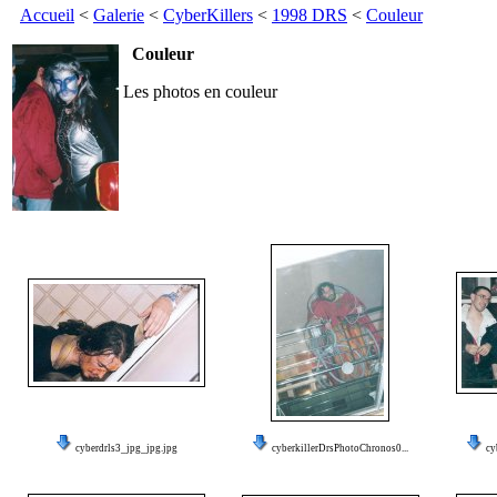
Accueil
<
Galerie
<
CyberKillers
<
1998 DRS
<
Couleur
Couleur
Les photos en couleur
cyberdrls3_jpg_jpg.jpg
cyberkillerDrsPhotoChronos0...
cy