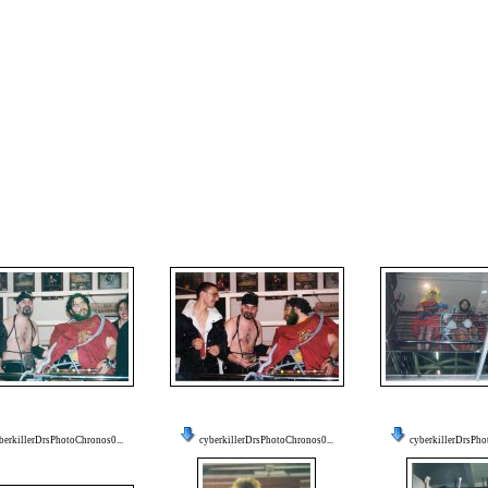
berkillerDrsPhotoChronos0...
cyberkillerDrsPhotoChronos0...
cyberkillerDrsPho