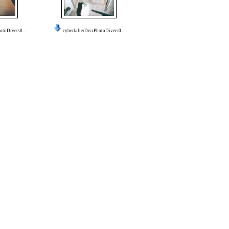
otoDivers0...
cyberkillerDrszPhotoDivers0...