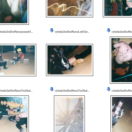
berkillerDrsPhotojoueur01...
cyberkillerDrsPhotoLesFille...
cyberkillerDrsPho
yberkillerDrsPhotoTrollbal...
cyberkillerDrsPhotoTrollbal...
cyberkillerDrsPho