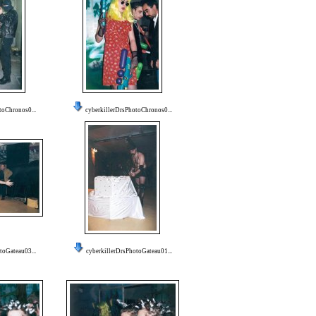
toChronos0...
cyberkillerDrsPhotoChronos0...
toGateau03...
cyberkillerDrsPhotoGateau01...