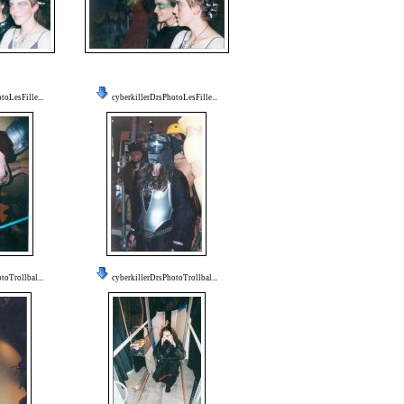
toLesFille...
cyberkillerDrsPhotoLesFille...
toTrollbal...
cyberkillerDrsPhotoTrollbal...