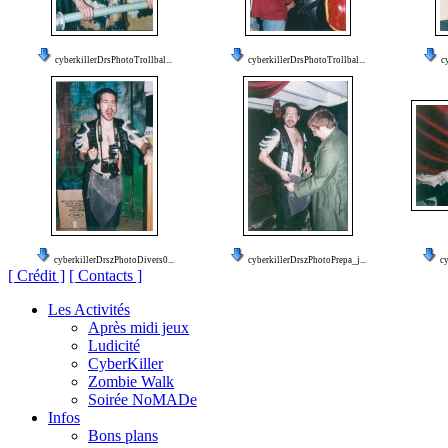
cyberkillerDrsPhotoTrollbal...
cyberkillerDrsPhotoTrollbal...
c
cyberkillerDrszPhotoDivers0...
cyberkillerDrszPhotoPrepa_j...
cy
[ Crédit ]
[ Contacts ]
Les Activités
Après midi jeux
Ludicité
CyberKiller
Zombie Walk
Soirée NoMADe
Infos
Bons plans