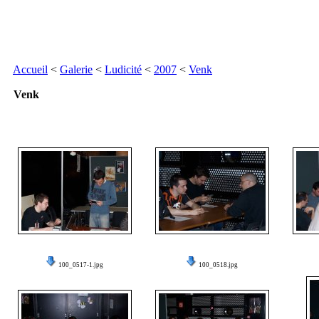
Accueil
<
Galerie
<
Ludicité
<
2007
<
Venk
Venk
100_0517-1.jpg
100_0518.jpg