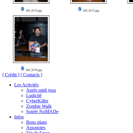
100_0574.jpg
100_0575.jpg
100_0578.jpg
[ Crédit ]
[ Contacts ]
Les Activités
Après midi jeux
Ludicité
CyberKiller
Zombie Walk
Soirée NoMADe
Infos
Bons plans
Assopotes
Vie de l'asso