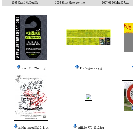
2005 Grand MaDouille
2005 Skuat Hotel de ville
2007 09 30 Mad O Jazz
FouFLYER2WeB.jpg
FouProgramme.jpg
affiche madouille2011.jpg
Affiche-FTL-2012.jpg