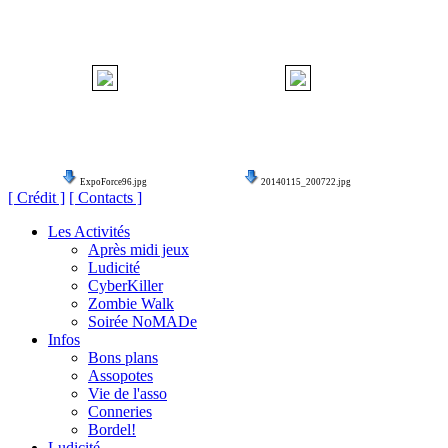
ExpoForce96.jpg
20140115_200722.jpg
[ Crédit ]
[ Contacts ]
Les Activités
Après midi jeux
Ludicité
CyberKiller
Zombie Walk
Soirée NoMADe
Infos
Bons plans
Assopotes
Vie de l'asso
Conneries
Bordel!
Ludicité