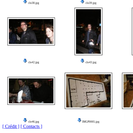
clo38.jpg
clo39.jpg
clo42.jpg
clo43.jpg
clo46.jpg
IMGP0005.jpg
[ Crédit ]
[ Contacts ]