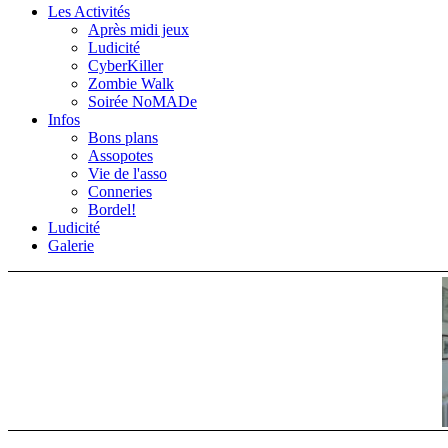
Les Activités
Après midi jeux
Ludicité
CyberKiller
Zombie Walk
Soirée NoMADe
Infos
Bons plans
Assopotes
Vie de l'asso
Conneries
Bordel!
Ludicité
Galerie