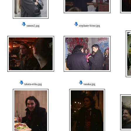
ramon2.jpg
stephane-birne.jpg
tabata-erika.jpg
tanaka.jpg