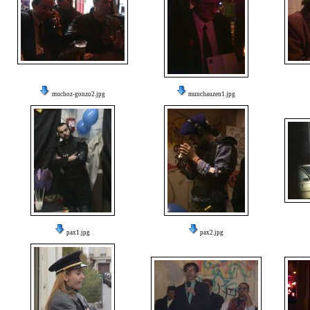
muchoz-gonzo2.jpg
munchauzen1.jpg
pax1.jpg
pax2.jpg