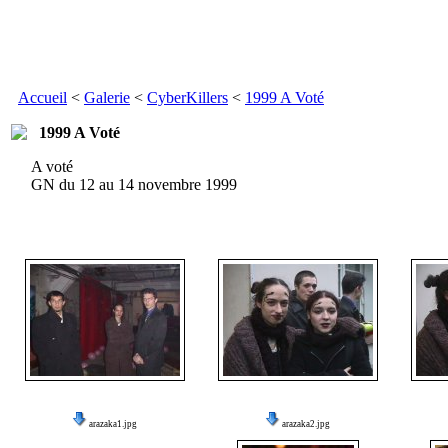
Accueil
<
Galerie
<
CyberKillers
<
1999 A Voté
1999 A Voté
A voté
GN du 12 au 14 novembre 1999
arazaka1.jpg
arazaka2.jpg