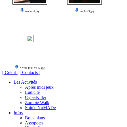
vendois2.jpg
vendois3.jpg
A Voté 1999 Vs 02.jpg
[ Crédit ]
[ Contacts ]
Les Activités
Après midi jeux
Ludicité
CyberKiller
Zombie Walk
Soirée NoMADe
Infos
Bons plans
Assopotes