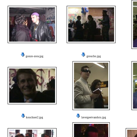
gonzo-zora.jpg
groucho.jpg
kouchner2.jpg
lavergeetvandois.jpg