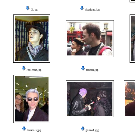
dj.jpg
elections.jpg
Fabienne.jpg
fenoril.jpg
Francois.jpg
gonzo1.jpg