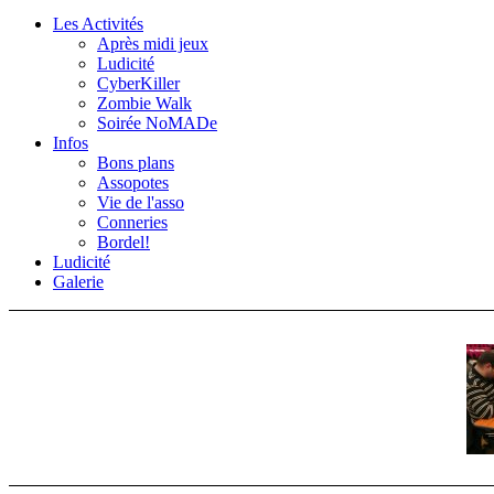
Les Activités
Après midi jeux
Ludicité
CyberKiller
Zombie Walk
Soirée NoMADe
Infos
Bons plans
Assopotes
Vie de l'asso
Conneries
Bordel!
Ludicité
Galerie