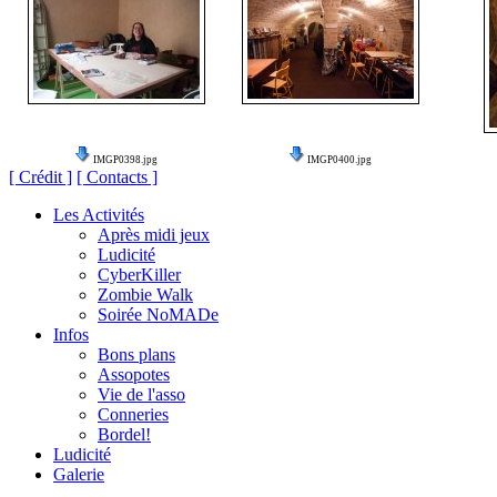
IMGP0398.jpg
IMGP0400.jpg
[ Crédit ]
[ Contacts ]
Les Activités
Après midi jeux
Ludicité
CyberKiller
Zombie Walk
Soirée NoMADe
Infos
Bons plans
Assopotes
Vie de l'asso
Conneries
Bordel!
Ludicité
Galerie