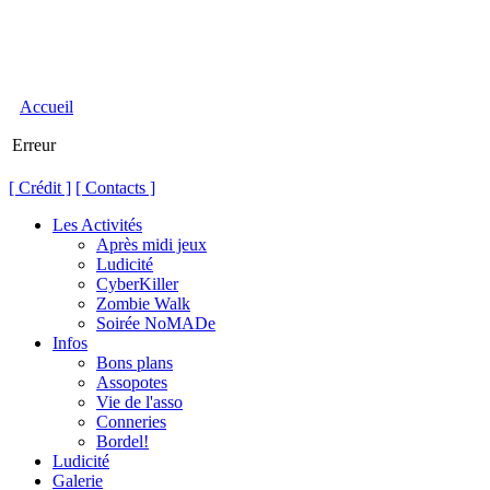
Accueil
Erreur
[ Crédit ]
[ Contacts ]
Les Activités
Après midi jeux
Ludicité
CyberKiller
Zombie Walk
Soirée NoMADe
Infos
Bons plans
Assopotes
Vie de l'asso
Conneries
Bordel!
Ludicité
Galerie