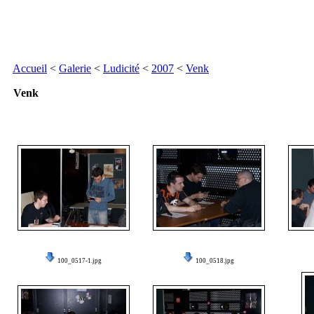
Accueil
<
Galerie
<
Ludicité
<
2007
<
Venk
Venk
100_0517-1.jpg
100_0518.jpg