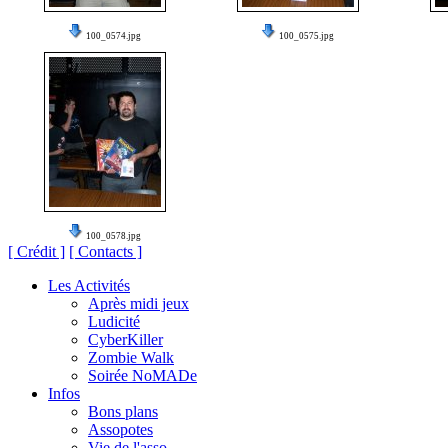
100_0574.jpg
100_0575.jpg
100_0578.jpg
[ Crédit ]
[ Contacts ]
Les Activités
Après midi jeux
Ludicité
CyberKiller
Zombie Walk
Soirée NoMADe
Infos
Bons plans
Assopotes
Vie de l'asso