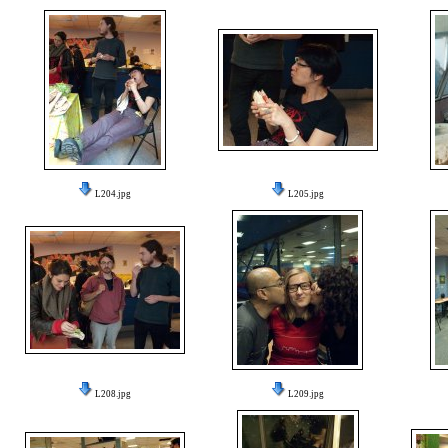
L204.jpg
L205.jpg
L208.jpg
L209.jpg