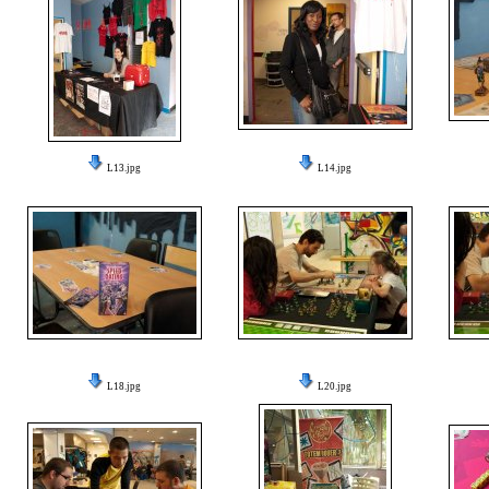
L13.jpg
L14.jpg
L18.jpg
L20.jpg