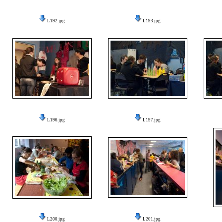
L192.jpg
L193.jpg
L196.jpg
L197.jpg
L200.jpg
L201.jpg