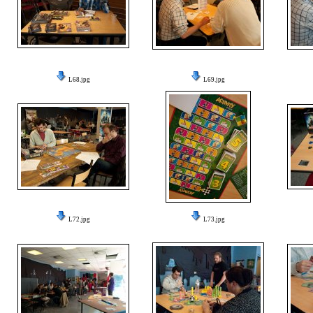
L68.jpg
L69.jpg
L72.jpg
L73.jpg