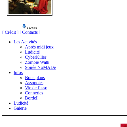
L220.jpg
[ Crédit ]
[ Contacts ]
Les Activités
Après midi jeux
Ludicité
CyberKiller
Zombie Walk
Soirée NoMADe
Infos
Bons plans
Assopotes
Vie de l'asso
Conneries
Bordel!
Ludicité
Galerie