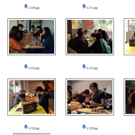
L120.jpg
L121.jpg
L124.jpg
L125.jpg
L128.jpg
L129.jpg