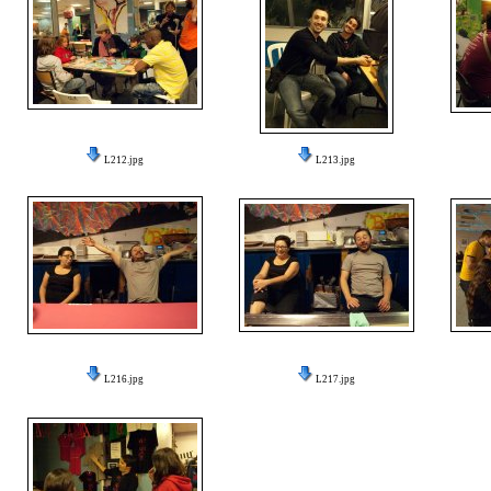
L212.jpg
L213.jpg
L216.jpg
L217.jpg