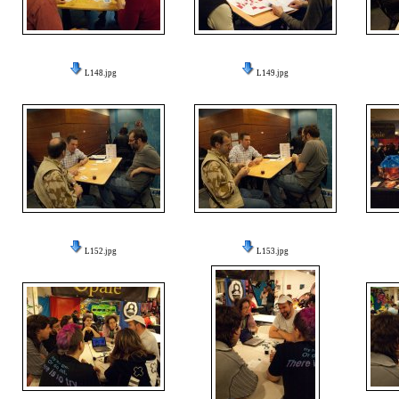
L148.jpg
L149.jpg
L152.jpg
L153.jpg