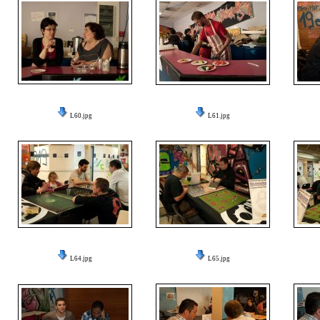
L60.jpg
L61.jpg
L64.jpg
L65.jpg