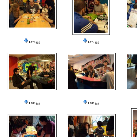
L176.jpg
L177.jpg
L180.jpg
L181.jpg