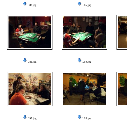
L84.jpg
L85.jpg
L88.jpg
L89.jpg
L92.jpg
L93.jpg