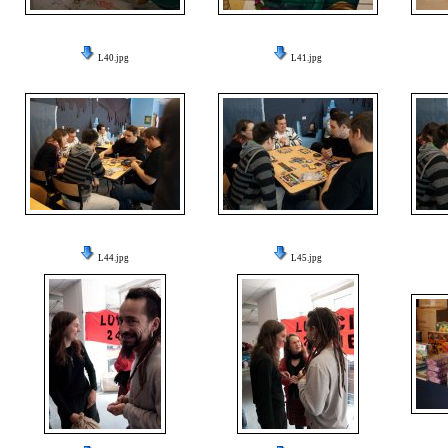
L40.jpg
L41.jpg
L44.jpg
L45.jpg