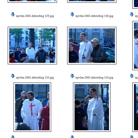
npvbm 2005 debriefing 129.jpg
npvbm 2005 debriefing 130.jpg
np
npvbm 2005 debriefing 133.jpg
npvbm 2005 debriefing 134.jpg
np