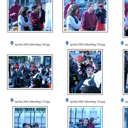
npvbm 2005 debriefing 149.jpg
npvbm 2005 debriefing 150.jpg
np
npvbm 2005 debriefing 153.jpg
npvbm 2005 debriefing 154.jpg
np