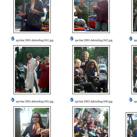
npvbm 2005 debriefing 041.jpg
npvbm 2005 debriefing 042.jpg
np
npvbm 2005 debriefing 045.jpg
npvbm 2005 debriefing 046.jpg
np