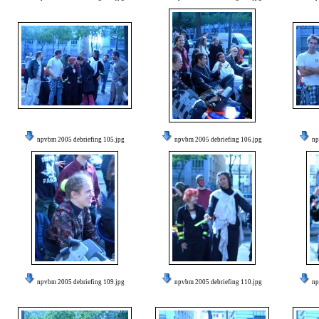
npvbm 2005 debriefing 105.jpg
npvbm 2005 debriefing 106.jpg
np
npvbm 2005 debriefing 109.jpg
npvbm 2005 debriefing 110.jpg
np