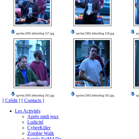
npvbm 2005 debriefing 157.jpg
npvbm 2005 debriefing 158.jpg
np
npvbm 2005 debriefing 161.jpg
npvbm 2005 debriefing 162.jpg
np
[ Crédit ]
[ Contacts ]
Les Activités
Après midi jeux
Ludicité
CyberKiller
Zombie Walk
Soirée NoMADe