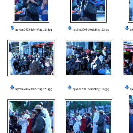
npvbm 2005 debriefing 121.jpg
npvbm 2005 debriefing 122.jpg
np
npvbm 2005 debriefing 125.jpg
npvbm 2005 debriefing 126.jpg
np