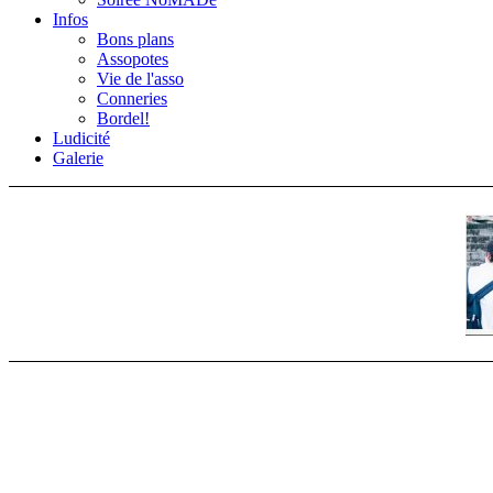
Infos
Bons plans
Assopotes
Vie de l'asso
Conneries
Bordel!
Ludicité
Galerie