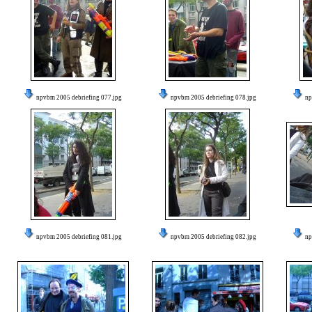
npvbm 2005 debriefing 077.jpg
npvbm 2005 debriefing 078.jpg
np
npvbm 2005 debriefing 081.jpg
npvbm 2005 debriefing 082.jpg
np