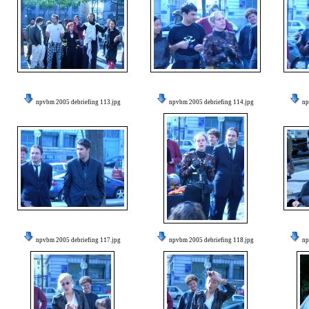
npvbm 2005 debriefing 113.jpg
npvbm 2005 debriefing 114.jpg
np
npvbm 2005 debriefing 117.jpg
npvbm 2005 debriefing 118.jpg
np