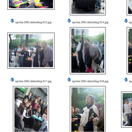
npvbm 2005 debriefing 013.jpg
npvbm 2005 debriefing 014.jpg
np
npvbm 2005 debriefing 017.jpg
npvbm 2005 debriefing 018.jpg
np