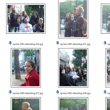
npvbm 2005 debriefing 034.jpg
npvbm 2005 debriefing 031.jpg
np
npvbm 2005 debriefing 037.jpg
npvbm 2005 debriefing 038.jpg
np