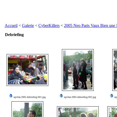
Accueil
<
Galerie
<
CyberKillers
<
2005 Neo Paris Vaux Bien une
Debriefing
npvbm 2005 debriefing 001.jpg
npvbm 2005 debriefing 002.jpg
np