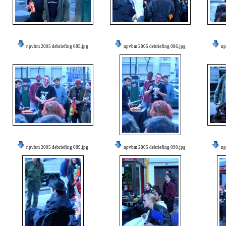
npvbm 2005 debriefing 085.jpg
npvbm 2005 debriefing 086.jpg
np
npvbm 2005 debriefing 089.jpg
npvbm 2005 debriefing 090.jpg
np