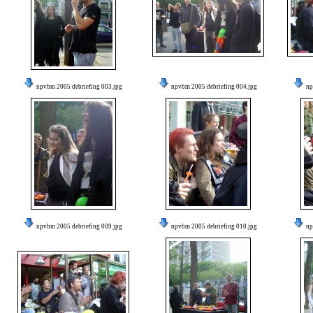
npvbm 2005 debriefing 003.jpg
npvbm 2005 debriefing 004.jpg
np
npvbm 2005 debriefing 009.jpg
npvbm 2005 debriefing 010.jpg
np