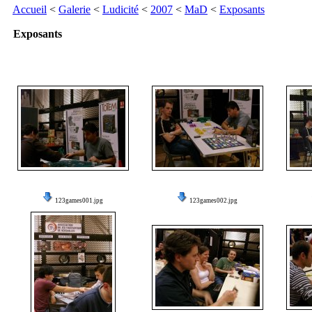
Accueil
<
Galerie
<
Ludicité
<
2007
<
MaD
<
Exposants
Exposants
123games001.jpg
123games002.jpg