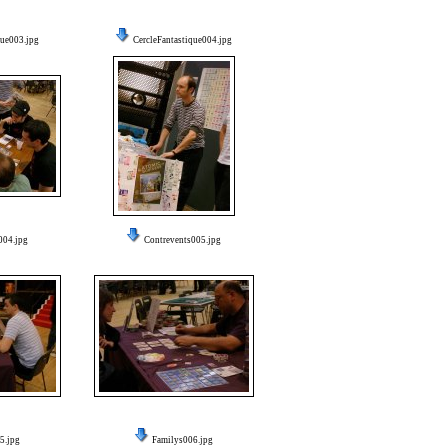
que003.jpg
CercleFantastique004.jpg
004.jpg
Contrevents005.jpg
5.jpg
Familys006.jpg