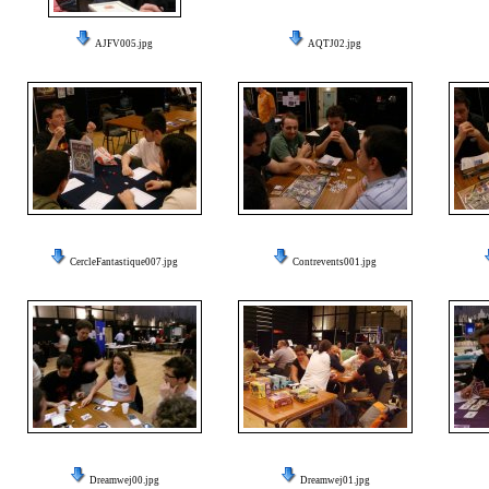
AJFV005.jpg
AQTJ02.jpg
CercleFantastique007.jpg
Contrevents001.jpg
Dreamwej00.jpg
Dreamwej01.jpg