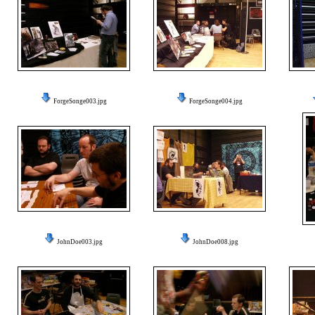
ForgeSonge003.jpg
ForgeSonge004.jpg
JohnDoe003.jpg
JohnDoe008.jpg