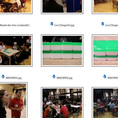
Monde-des-Jeux-Ludanim02...
Les12Singes03.jpg
Les12Singe
MMJSP004.jpg
MMJSP006.jpg
MMJSP007