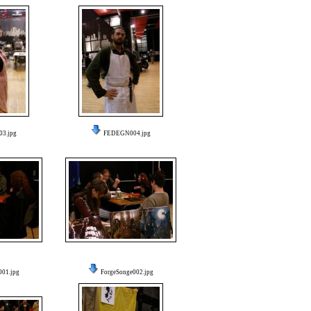
3.jpg
FEDEGN004.jpg
001.jpg
ForgeSonge002.jpg