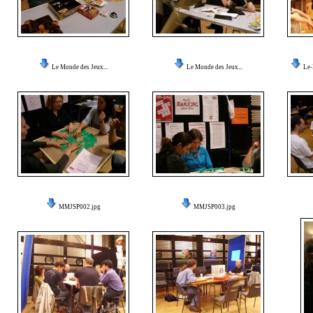
Le Monde des Jeux...
Le Monde des Jeux...
Le-
MMJSP002.jpg
MMJSP003.jpg