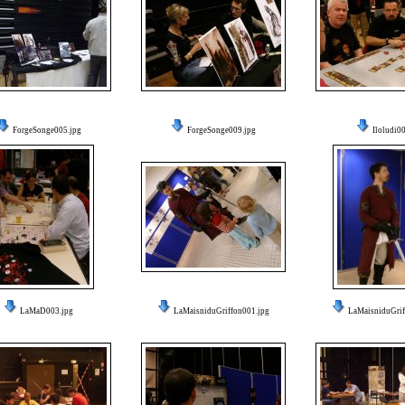
ForgeSonge005.jpg
ForgeSonge009.jpg
Iloludi00
LaMaD003.jpg
LaMaisniduGriffon001.jpg
LaMaisniduGrif