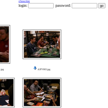
s'inscrire
login:
password:
.jpg
AJFV003.jpg