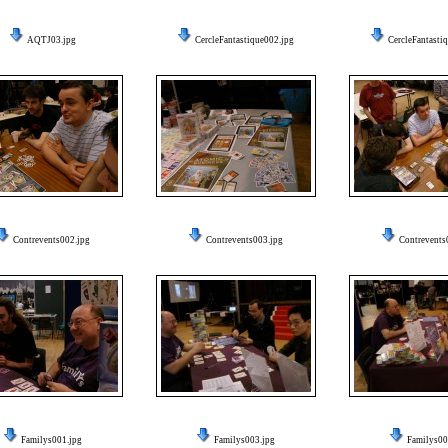
AQTJ03.jpg
CercleFantastique002.jpg
CercleFantasti
Contrevents002.jpg
Contrevents003.jpg
Contrevents
Familys001.jpg
Familys003.jpg
Familys00