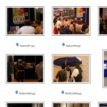
Familys007.jpg
Familys009.jpg
FEDEGN006.jpg
FEDEGN008.jpg