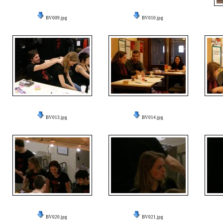
BV009.jpg
BV010.jpg
BV013.jpg
BV014.jpg
BV020.jpg
BV021.jpg