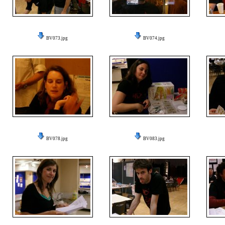
BV073.jpg
BV074.jpg
BV078.jpg
BV083.jpg