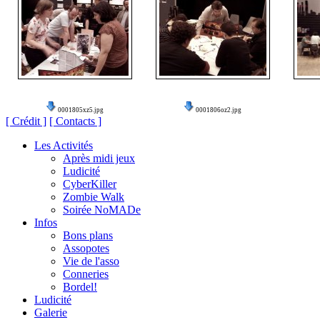
0001805xz5.jpg
0001806oz2.jpg
[ Crédit ]
[ Contacts ]
Les Activités
Après midi jeux
Ludicité
CyberKiller
Zombie Walk
Soirée NoMADe
Infos
Bons plans
Assopotes
Vie de l'asso
Conneries
Bordel!
Ludicité
Galerie