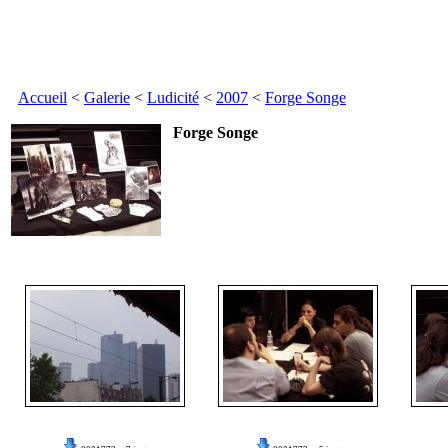
Accueil
<
Galerie
<
Ludicité
<
2007
<
Forge Songe
Forge Songe