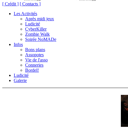
[ Crédit ]
[ Contacts ]
Les Activités
Après midi jeux
Ludicité
CyberKiller
Zombie Walk
Soirée NoMADe
Infos
Bons plans
Assopotes
Vie de l'asso
Conneries
Bordel!
Ludicité
Galerie