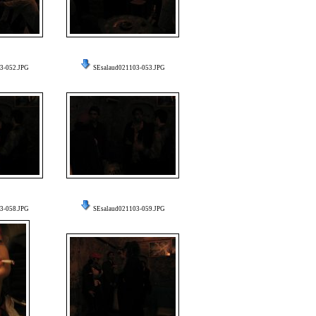
3-052.JPG
SEsalaud021103-053.JPG
3-058.JPG
SEsalaud021103-059.JPG