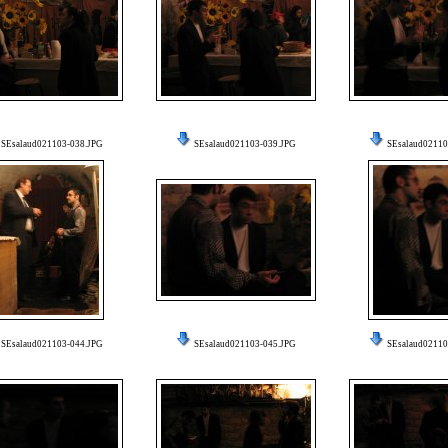
SEsalaud021103-038.JPG
SEsalaud021103-039.JPG
SEsalaud02110
SEsalaud021103-044.JPG
SEsalaud021103-045.JPG
SEsalaud02110