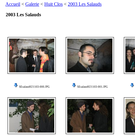
Accueil
<
Galerie
<
Huit Clos
<
2003 Les Salauds
2003 Les Salauds
SEsalaud021103-000.JPG
SEsalaud021103-001.JPG