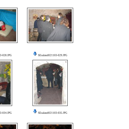
3-028.JPG
SEsalaud021103-029.JPG
3-034.JPG
SEsalaud021103-035.JPG