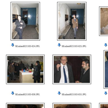
SEsalaud021103-024.JPG
SEsalaud021103-025.JPG
SEsalaud021103-030.JPG
SEsalaud021103-031.JPG