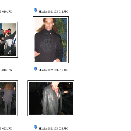
3-010.JPG
SEsalaud021103-011.JPG
3-016.JPG
SEsalaud021103-017.JPG
3-022.JPG
SEsalaud021103-023.JPG