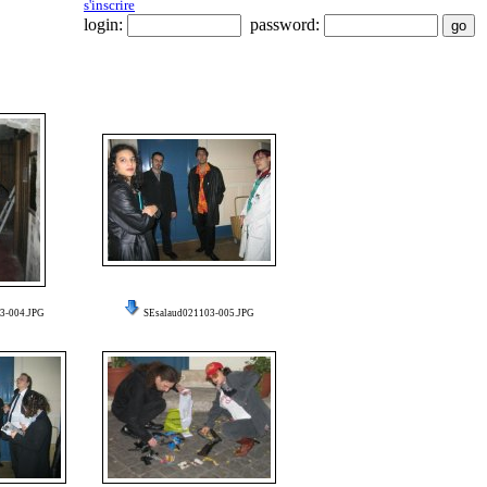
s'inscrire
login:
password:
3-004.JPG
SEsalaud021103-005.JPG