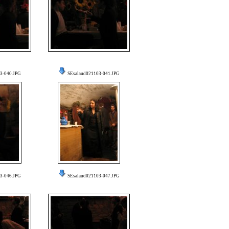
3-040.JPG
SEsalaud021103-041.JPG
3-046.JPG
SEsalaud021103-047.JPG