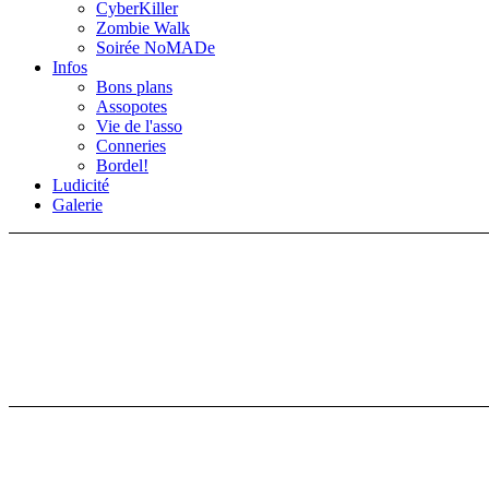
CyberKiller
Zombie Walk
Soirée NoMADe
Infos
Bons plans
Assopotes
Vie de l'asso
Conneries
Bordel!
Ludicité
Galerie