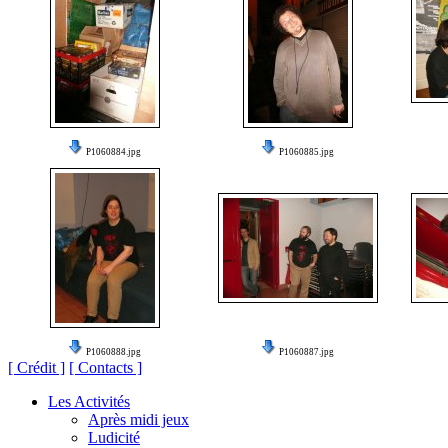
P1060884.jpg
P1060885.jpg
P1060888.jpg
P1060887.jpg
[ Crédit ]
[ Contacts ]
Les Activités
Après midi jeux
Ludicité