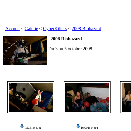
Accueil
<
Galerie
<
CyberKillers
<
2008 Biohazard
2008 Biohazard
Du 3 au 5 octobre 2008
IMGP1863.jpg
IMGP1864.jpg