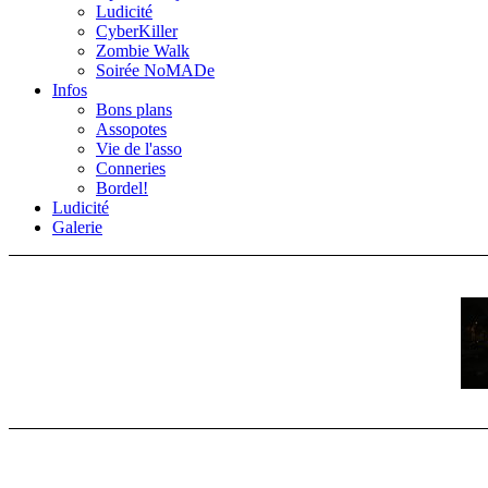
Ludicité
CyberKiller
Zombie Walk
Soirée NoMADe
Infos
Bons plans
Assopotes
Vie de l'asso
Conneries
Bordel!
Ludicité
Galerie