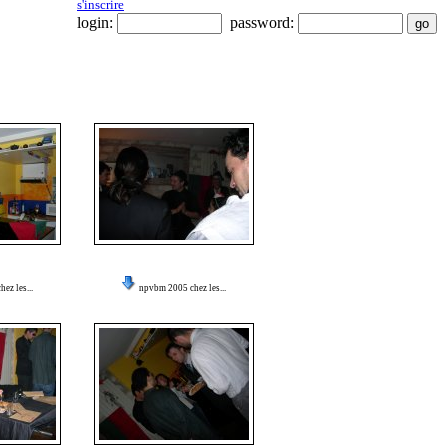
s'inscrire
login:
password:
ez les...
npvbm 2005 chez les...