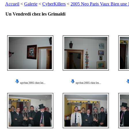
Accueil
<
Galerie
<
CyberKillers
<
2005 Neo Paris Vaux Bien une
Un Vendredi chez les Grimaldi
npvbm 2005 chez les...
npvbm 2005 chez les...