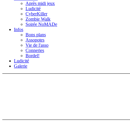
Après midi jeux
Ludicité
CyberKiller
Zombie Walk
Soirée NoMADe
Infos
Bons plans
Assopotes
Vie de l'asso
Conneries
Bordel!
Ludicité
Galerie