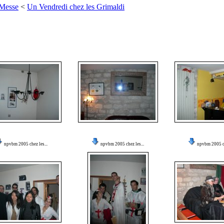
 Messe
<
Un Vendredi chez les Grimaldi
npvbm 2005 chez les...
npvbm 2005 chez les...
npvbm 2005 ch