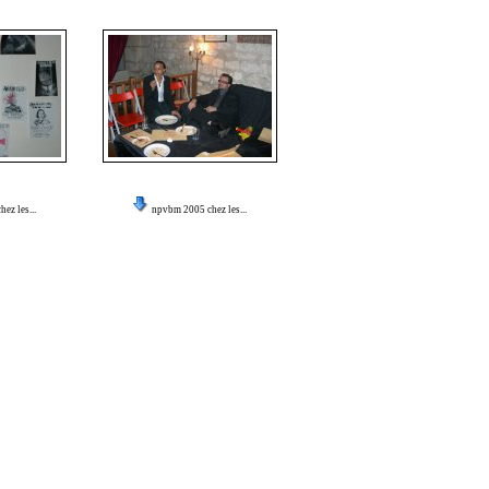
ez les...
npvbm 2005 chez les...