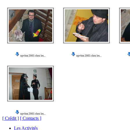
npvbm 2005 chez les...
npvbm 2005 chez les...
npvbm 2005 chez les...
[ Crédit ]
[ Contacts ]
Les Activités