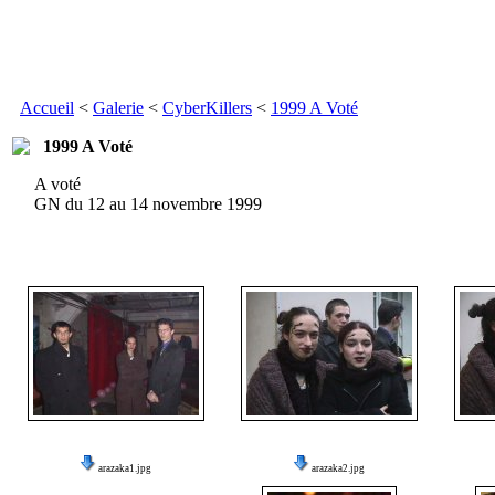
Accueil
<
Galerie
<
CyberKillers
<
1999 A Voté
1999 A Voté
A voté
GN du 12 au 14 novembre 1999
arazaka1.jpg
arazaka2.jpg