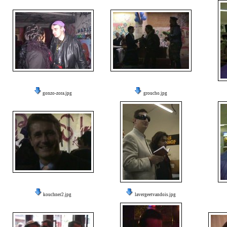
gonzo-zora.jpg
groucho.jpg
kouchner2.jpg
lavergeetvandois.jpg