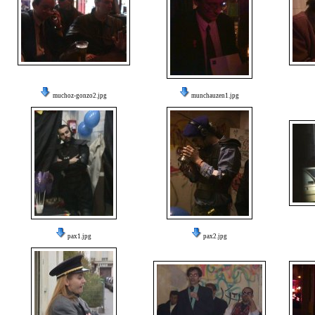
muchoz-gonzo2.jpg
munchauzen1.jpg
pax1.jpg
pax2.jpg