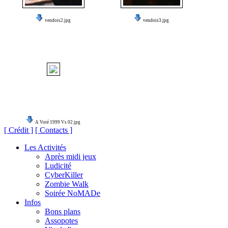
vendois2.jpg
vendois3.jpg
A Voté 1999 Vs 02.jpg
[ Crédit ]
[ Contacts ]
Les Activités
Après midi jeux
Ludicité
CyberKiller
Zombie Walk
Soirée NoMADe
Infos
Bons plans
Assopotes