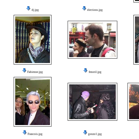
dj.jpg
elections.jpg
Fabienne.jpg
fenoril.jpg
Francois.jpg
gonzo1.jpg