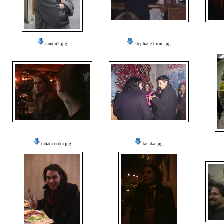
ramon2.jpg
stephane-birne.jpg
tabata-erika.jpg
tanaka.jpg