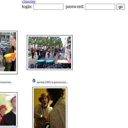
s'inscrire
login:
password:
ocession...
npvbm 2005 la procession...