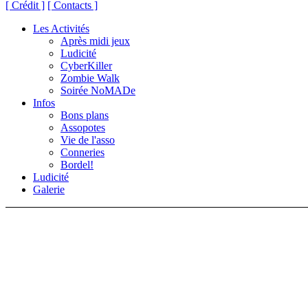
[ Crédit ]
[ Contacts ]
Les Activités
Après midi jeux
Ludicité
CyberKiller
Zombie Walk
Soirée NoMADe
Infos
Bons plans
Assopotes
Vie de l'asso
Conneries
Bordel!
Ludicité
Galerie