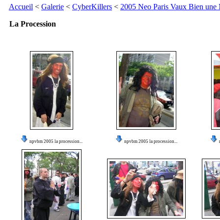
Accueil
<
Galerie
<
CyberKillers
<
2005 Neo Paris Vaux Bien une
La Procession
npvbm 2005 la procession...
npvbm 2005 la procession...