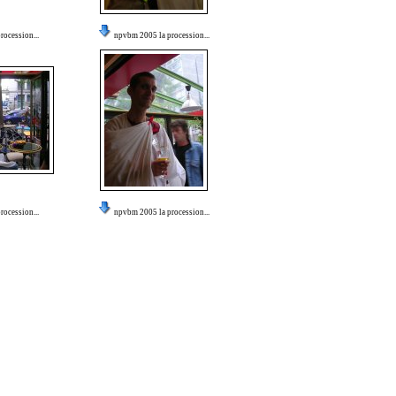
ocession...
npvbm 2005 la procession...
ocession...
npvbm 2005 la procession...