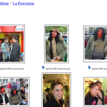
 Messe
<
La Procession
npvbm 2005 la procession...
npvbm 2005 la procession...
npvbm 2005 la pr