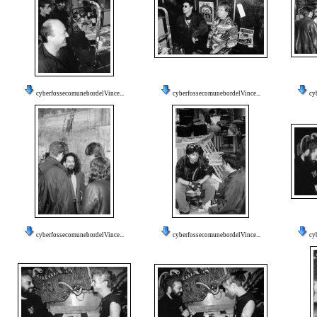
cyberfossecomunebordelVince...
cyberfossecomunebordelVince...
cy
cyberfossecomunebordelVince...
cyberfossecomunebordelVince...
cy