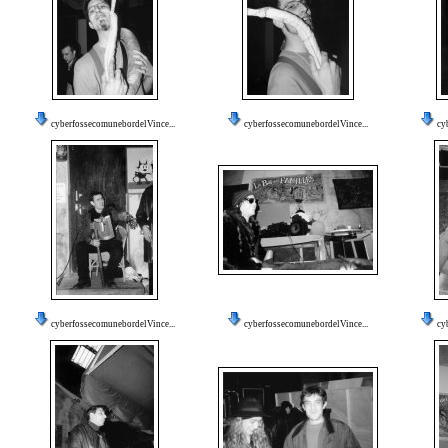
cyberfossecomunebordelVince...
cyberfossecomunebordelVince...
cy
cyberfossecomunebordelVince...
cyberfossecomunebordelVince...
cy