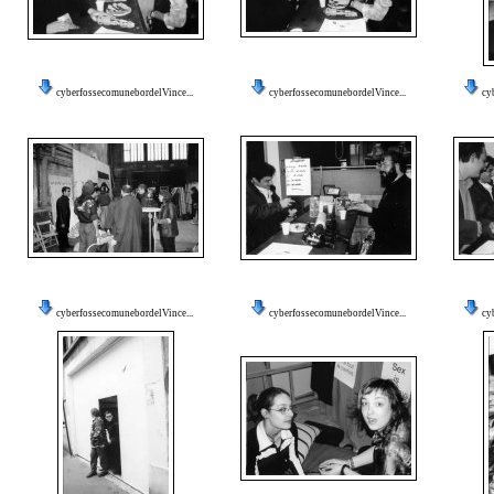
cyberfossecomunebordelVince...
cyberfossecomunebordelVince...
cy
cyberfossecomunebordelVince...
cyberfossecomunebordelVince...
cy