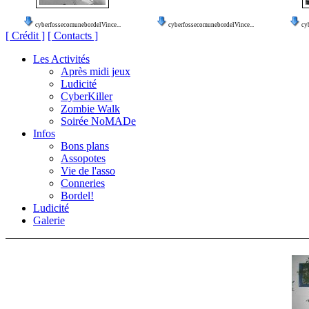
cyberfossecomunebordelVince...
cyberfossecomunebordelVince...
cy
[ Crédit ]
[ Contacts ]
Les Activités
Après midi jeux
Ludicité
CyberKiller
Zombie Walk
Soirée NoMADe
Infos
Bons plans
Assopotes
Vie de l'asso
Conneries
Bordel!
Ludicité
Galerie