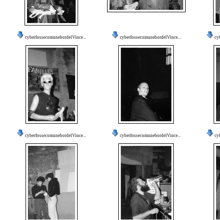
cyberfossecomunebordelVince...
cyberfossecomunebordelVince...
cy
cyberfossecomunebordelVince...
cyberfossecomunebordelVince...
cy