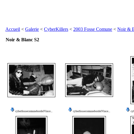
Accueil
<
Galerie
<
CyberKillers
<
2003 Fosse Comune
<
Noir & 
Noir & Blanc S2
cyberfossecomunebordelVince...
cyberfossecomunebordelVince...
cy