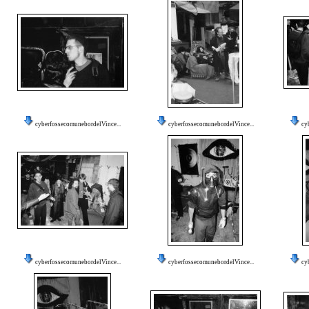
cyberfossecomunebordelVince...
cyberfossecomunebordelVince...
cy
cyberfossecomunebordelVince...
cyberfossecomunebordelVince...
cy