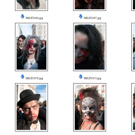
IMGP2444.jpg
IMGP2447.jpg
IMGP2470.jpg
IMGP2473.jpg