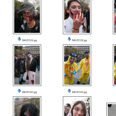
IMGP2326.jpg
IMGP2328.jpg
IMGP2342.jpg
IMGP2344.jpg