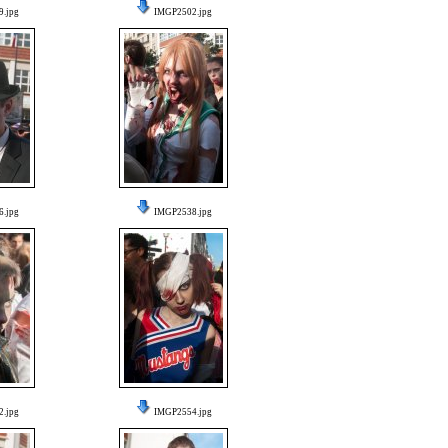
.jpg
IMGP2502.jpg
.jpg
IMGP2538.jpg
.jpg
IMGP2554.jpg