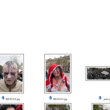
IMGP2319.jpg
IMGP2315.jpg
_pano.