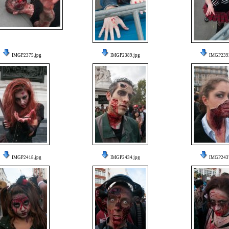
IMGP2375.jpg
IMGP2389.jpg
IMGP2393
IMGP2418.jpg
IMGP2434.jpg
IMGP2437