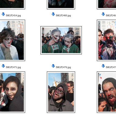
IMGP2454.jpg
IMGP2460.jpg
IMGP2464
IMGP2475.jpg
IMGP2476.jpg
IMGP2478