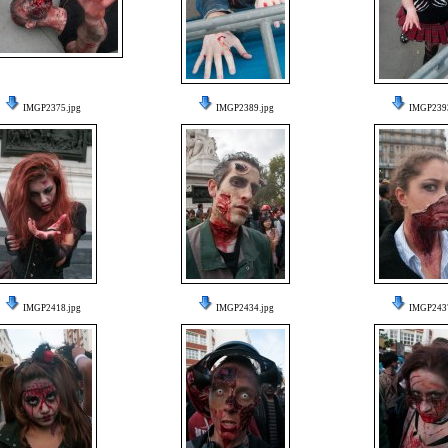
IMGP2375.jpg
IMGP2389.jpg
IMGP2393
IMGP2418.jpg
IMGP2434.jpg
IMGP2437