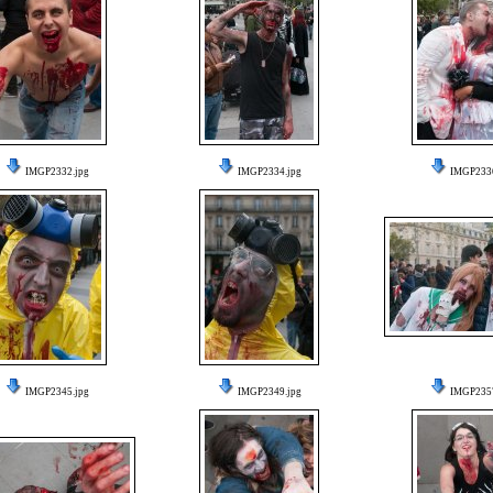
IMGP2332.jpg
IMGP2334.jpg
IMGP2336
IMGP2345.jpg
IMGP2349.jpg
IMGP2357