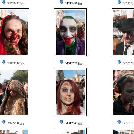
IMGP2493.jpg
IMGP2495.jpg
IMGP2499
IMGP2518.jpg
IMGP2520.jpg
IMGP2526
IMGP2548.jpg
IMGP2549.jpg
IMGP2552