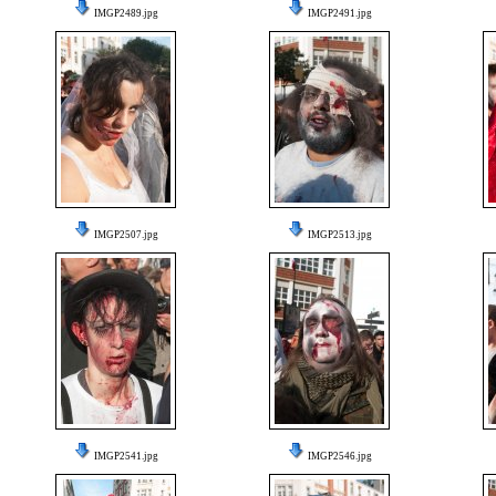
IMGP2489.jpg
IMGP2491.jpg
IMGP2507.jpg
IMGP2513.jpg
IMGP2541.jpg
IMGP2546.jpg