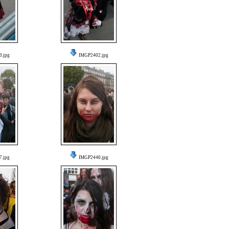
.jpg
IMGP2402.jpg
.jpg
IMGP2440.jpg