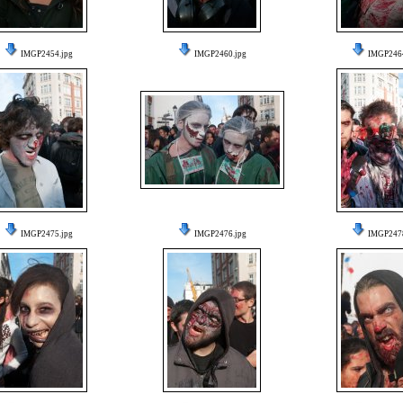
IMGP2454.jpg
IMGP2460.jpg
IMGP2464
IMGP2475.jpg
IMGP2476.jpg
IMGP2478