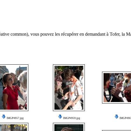
(créative common), vous pouvez les récupérer en demandant à Tofer, la 
IMGP4957.jpg
IMGP4959.jpg
IMGP4967