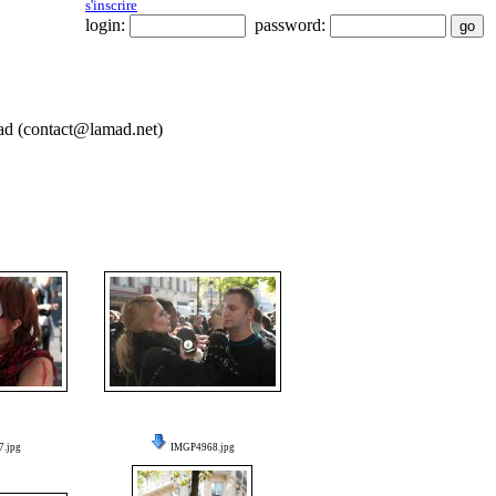
s'inscrire
login:
password:
Mad (contact@lamad.net)
.jpg
IMGP4968.jpg