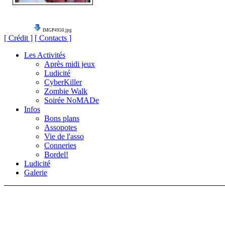
IMGP4950.jpg
[ Crédit ]
[ Contacts ]
Les Activités
Après midi jeux
Ludicité
CyberKiller
Zombie Walk
Soirée NoMADe
Infos
Bons plans
Assopotes
Vie de l'asso
Conneries
Bordel!
Ludicité
Galerie