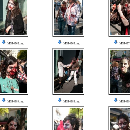
IMGP4962.jpg
IMGP4963.jpg
IMGP4977
IMGP4984.jpg
IMGP4989.jpg
IMGP4998