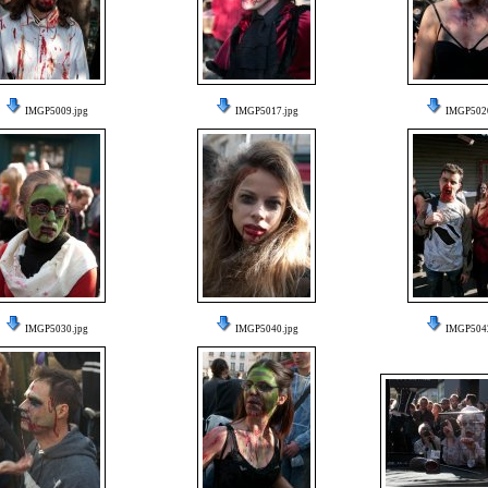
IMGP5009.jpg
IMGP5017.jpg
IMGP5020
IMGP5030.jpg
IMGP5040.jpg
IMGP5042