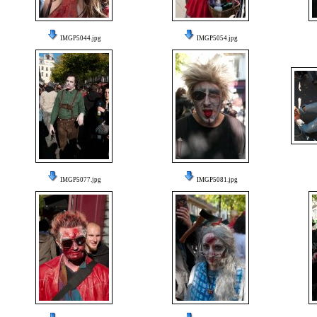
IMGP5044.jpg
IMGP5054.jpg
IMGP5077.jpg
IMGP5081.jpg