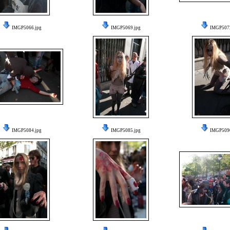
IMGP5066.jpg
IMGP5069.jpg
IMGP5072
IMGP5084.jpg
IMGP5085.jpg
IMGP5090