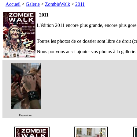
Accueil
<
Galerie
<
ZombieWalk
<
2011
2011
L'édition 2011 encore plus grande, encore plus gore
Toutes les photos de ce dossier sont libre de droit
Nous pouvons aussi ajouter vos photos à la gallerie.
Préparation