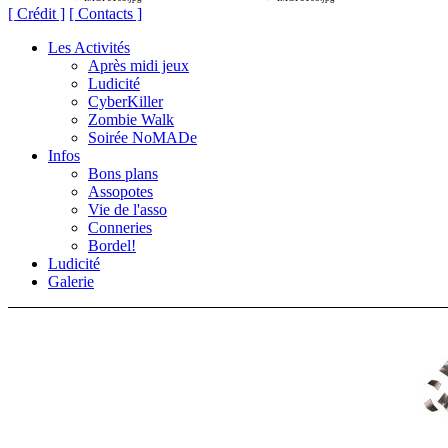
[ Crédit ]
[ Contacts ]
Les Activités
Après midi jeux
Ludicité
CyberKiller
Zombie Walk
Soirée NoMADe
Infos
Bons plans
Assopotes
Vie de l'asso
Conneries
Bordel!
Ludicité
Galerie