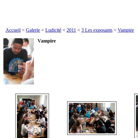
Accueil
<
Galerie
<
Ludicité
<
2011
<
3 Les exposants
<
Vampire
Vampire