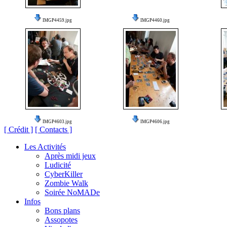
IMGP4459.jpg
IMGP4460.jpg
IMGP4603.jpg
IMGP4606.jpg
[ Crédit ]
[ Contacts ]
Les Activités
Après midi jeux
Ludicité
CyberKiller
Zombie Walk
Soirée NoMADe
Infos
Bons plans
Assopotes