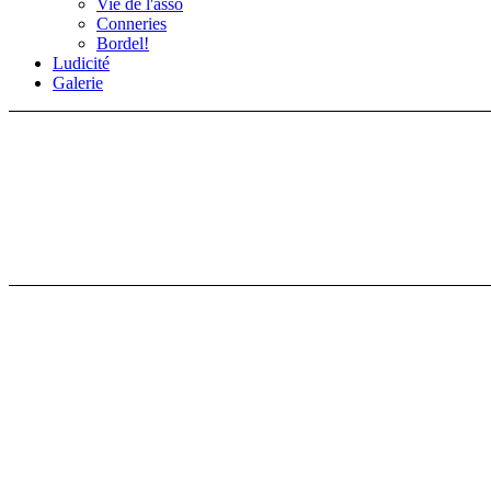
Vie de l'asso
Conneries
Bordel!
Ludicité
Galerie