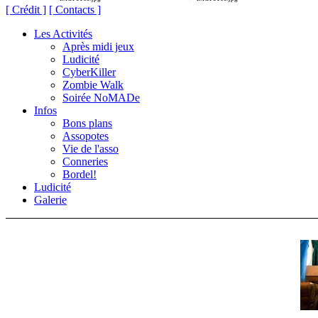
[ Crédit ]
[ Contacts ]
Les Activités
Après midi jeux
Ludicité
CyberKiller
Zombie Walk
Soirée NoMADe
Infos
Bons plans
Assopotes
Vie de l'asso
Conneries
Bordel!
Ludicité
Galerie