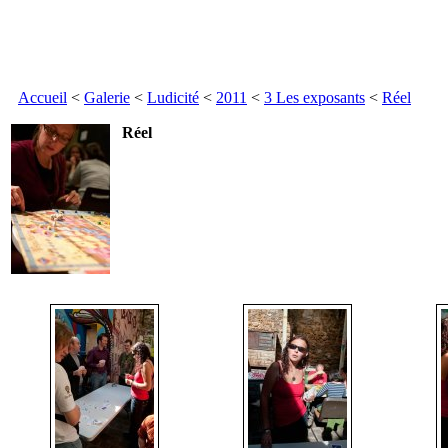
Accueil
<
Galerie
<
Ludicité
<
2011
<
3 Les exposants
<
Réel
Réel