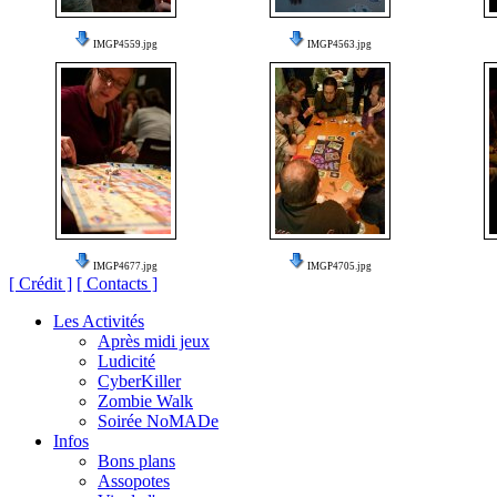
IMGP4559.jpg
IMGP4563.jpg
IMGP4677.jpg
IMGP4705.jpg
[ Crédit ]
[ Contacts ]
Les Activités
Après midi jeux
Ludicité
CyberKiller
Zombie Walk
Soirée NoMADe
Infos
Bons plans
Assopotes