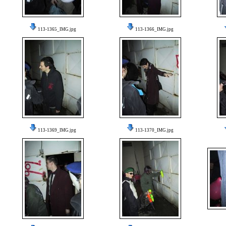
113-1365_IMG.jpg
113-1366_IMG.jpg
113-1369_IMG.jpg
113-1370_IMG.jpg