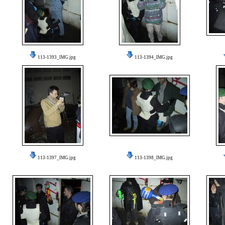
113-1393_IMG.jpg
113-1394_IMG.jpg
113-1397_IMG.jpg
113-1398_IMG.jpg