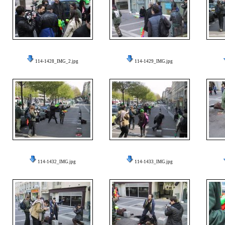
114-1428_IMG_2.jpg
114-1429_IMG.jpg
114-1432_IMG.jpg
114-1433_IMG.jpg