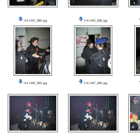
114-1401_IMG.jpg
114-1403_IMG.jpg
114-1406_IMG.jpg
114-1407_IMG.jpg