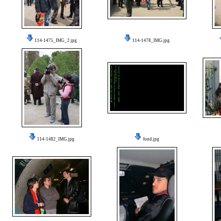
114-1475_IMG_2.jpg
114-1478_IMG.jpg
114-1482_IMG.jpg
fond.jpg