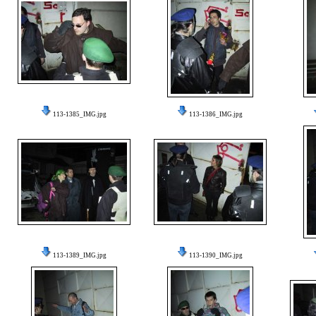
113-1385_IMG.jpg
113-1386_IMG.jpg
113-1389_IMG.jpg
113-1390_IMG.jpg