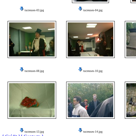
tucreuses-03.jpg
tucreuses-04.jpg
tucreuses-08.jpg
tucreuses-10.jpg
tucreuses-13.jpg
tucreuses-14.jpg