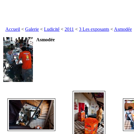
Accueil
<
Galerie
<
Ludicité
<
2011
<
3 Les exposants
<
Asmodée
Asmodée