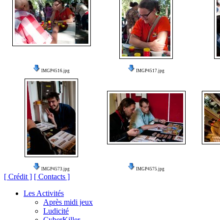
IMGP4516.jpg
IMGP4517.jpg
IMGP4573.jpg
IMGP4575.jpg
[ Crédit ]
[ Contacts ]
Les Activités
Après midi jeux
Ludicité
CyberKiller