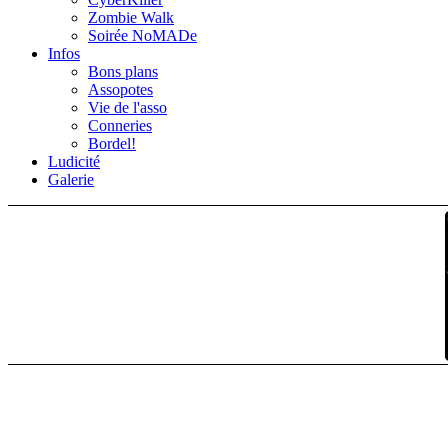
Zombie Walk
Soirée NoMADe
Infos
Bons plans
Assopotes
Vie de l'asso
Conneries
Bordel!
Ludicité
Galerie