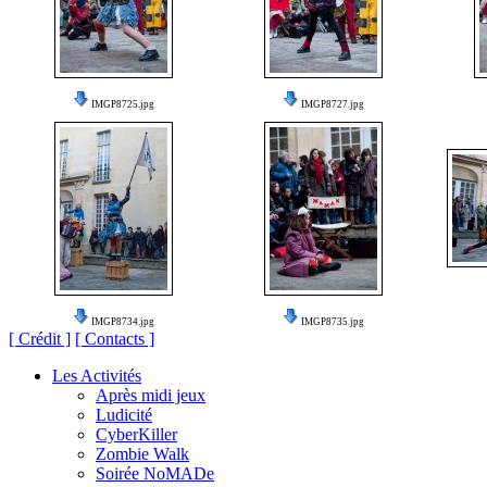
IMGP8725.jpg
IMGP8727.jpg
IMGP8734.jpg
IMGP8735.jpg
[ Crédit ]
[ Contacts ]
Les Activités
Après midi jeux
Ludicité
CyberKiller
Zombie Walk
Soirée NoMADe