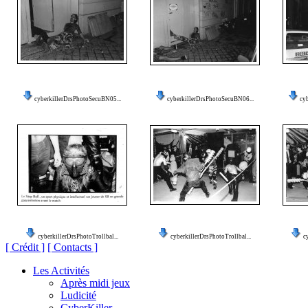
cyberkillerDrsPhotoSecuBN05...
cyberkillerDrsPhotoSecuBN06...
cy
cyberkillerDrsPhotoTrollbal...
cyberkillerDrsPhotoTrollbal...
c
[ Crédit ]
[ Contacts ]
Les Activités
Après midi jeux
Ludicité
CyberKiller