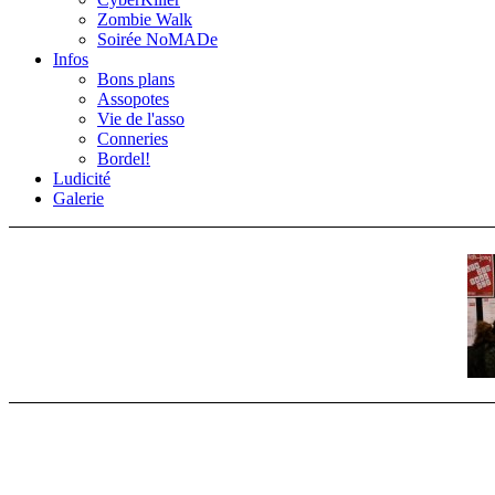
Zombie Walk
Soirée NoMADe
Infos
Bons plans
Assopotes
Vie de l'asso
Conneries
Bordel!
Ludicité
Galerie